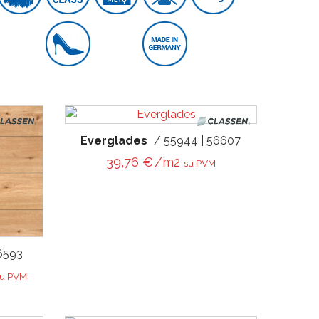
Everglades
/ 55944 | 56607
39,76
€
/m2
su PVM
6593
e was: 39,76 €.
t price is: 23,57 €.
su PVM