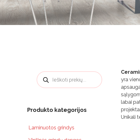
Ceramin
Products search
yra vien
apsauga 
sąlygoms
labai pa
Produkto kategorijos
projekt
Unikali 
Laminuotos grindys