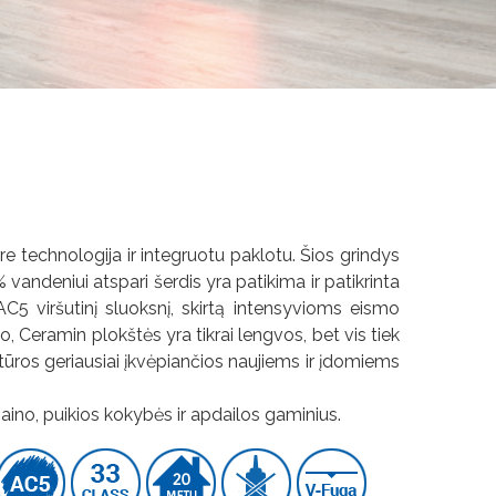
e technologija ir integruotu paklotu. Šios grindys
 vandeniui atspari šerdis yra patikima ir patikrinta
AC5 viršutinį sluoksnį, skirtą intensyvioms eismo
, Ceramin plokštės yra tikrai lengvos, bet vis tiek
stūros geriausiai įkvėpiančios naujiems ir įdomiems
aino, puikios kokybės ir apdailos gaminius.