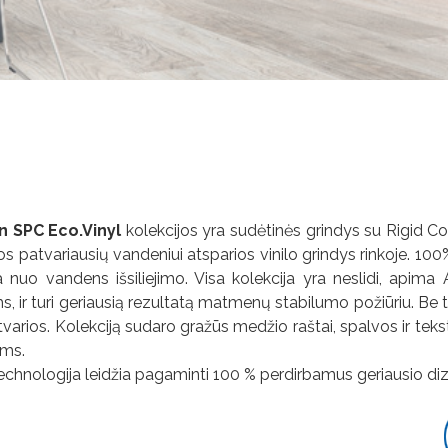
 SPC Eco.Vinyl
kolekcijos yra sudėtinės grindys su Rigid Cor
os patvariausių vandeniui atsparios vinilo grindys rinkoje. 100%
nuo vandens išsiliejimo. Visa kolekcija yra neslidi, apima 
, ir turi geriausią rezultatą matmenų stabilumo požiūriu. Be to
tvarios. Kolekciją sudaro gražūs medžio raštai, spalvos ir tek
ams.
technologija leidžia pagaminti 100 % perdirbamus geriausio diz