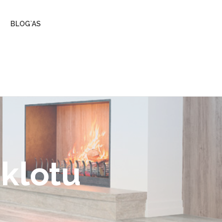
BLOG`AS
aklotu