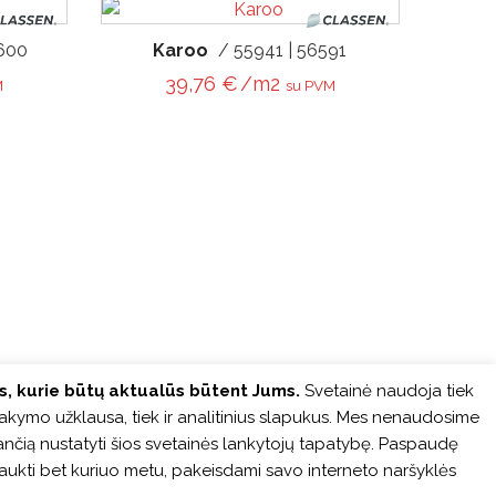
6600
Karoo
/ 55941 | 56591
39,76
€
/m2
M
su PVM
us, kurie būtų aktualūs būtent Jums.
Svetainė naudoja tiek
sakymo užklausa, tiek ir analitinius slapukus. Mes nenaudosime
džiančią nustatyti šios svetainės lankytojų tapatybę. Paspaudę
šaukti bet kuriuo metu, pakeisdami savo interneto naršyklės