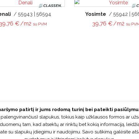
enali
/ 55943 | 56594
Yosimte
/ 55942 | 5
39,76
€
/m2
39,76
€
/m2
su PVM
su PV
aršymo patirtį ir jums rodomą turinį bei pateikti pasiūlym
ja palengvinančius) slapukus, tokius kaip užklausos formos ar už
izės duomenų tam, kad atsektų ar rinktų bet kokią informaciją, lei
kate su slapukų įdiegimu ir naudojimu. Savo sutikimą galėsite at