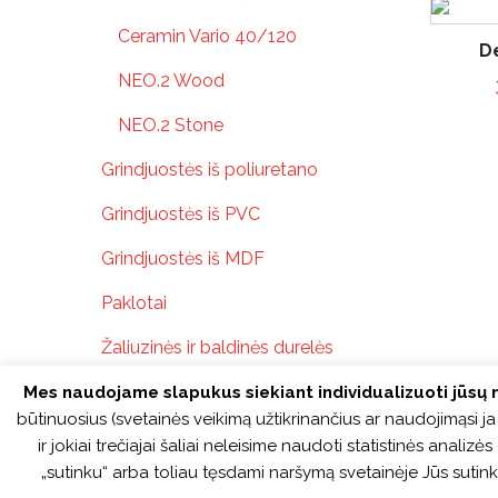
Ceramin Vario 40/120
D
NEO.2 Wood
NEO.2 Stone
Grindjuostės iš poliuretano
Grindjuostės iš PVC
Grindjuostės iš MDF
Paklotai
Žaliuzinės ir baldinės durelės
Mes naudojame slapukus siekiant individualizuoti jūsų n
būtinuosius (svetainės veikimą užtikrinančius ar naudojimąsi 
ir jokiai trečiajai šaliai neleisime naudoti statistinės anal
„sutinku“ arba toliau tęsdami naršymą svetainėje Jūs sutin