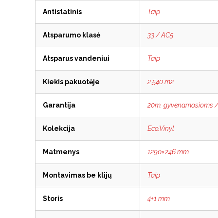
Antistatinis
Taip
Atsparumo klasė
33 / AC5
Atsparus vandeniui
Taip
Kiekis pakuotėje
2,540 m2
Garantija
20m. gyvenamosioms /
Kolekcija
Eco.Vinyl
Matmenys
1290×246 mm
Montavimas be klijų
Taip
Storis
4+1 mm