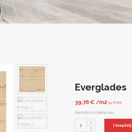
Everglades
39,76
€
/m2
su PVM
Išankstinis užsakymas
Į krepšelį