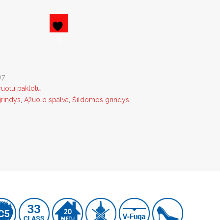
07
ruotu paklotu
grindys
,
Ąžuolo spalva
,
Šildomos grindys