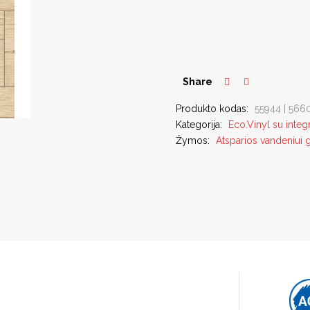
Share
Produkto kodas:
55944 | 566
Kategorija:
Eco.Vinyl su integ
Žymos:
Atsparios vandeniui 