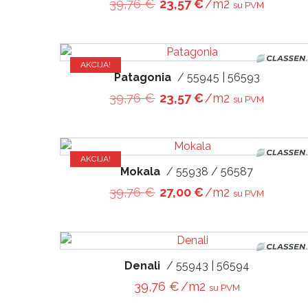
Original price was: 39,76 
Current price is: 
39,76
€
23,57
€
/m2
su PVM
AKCIJA!
Patagonia
/ 55945 | 56593
Original price was: 39,76 
Current price is: 
39,76
€
23,57
€
/m2
su PVM
AKCIJA!
Mokala
/ 55938 / 56587
Original price was: 39,76 
Current price is: 
39,76
€
27,00
€
/m2
su PVM
Denali
/ 55943 | 56594
39,76
€
/m2
su PVM