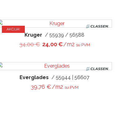
AKCIJA!
Kruger
/ 55939 / 56588
€.
Original price was: 34,00 €.
Current price is: 24,00 €.
34,00
€
24,00
€
/m2
su PVM
Everglades
/ 55944 | 56607
€.
39,76
€
/m2
su PVM