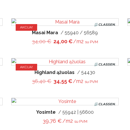
€.
23,57 €.
AKCIJA!
Masai Mara
/ 55940 / 56589
€.
23,57 €.
Original price was: 34,00 €.
Current price is: 24,00 
34,00
€
24,00
€
/m2
su PVM
AKCIJA!
Highland ąžuolas
/ 54430
€.
27,00 €.
Original price was: 36,40 €.
Current price is: 34,55 
36,40
€
34,55
€
/m2
su PVM
Yosimte
/ 55942 | 56600
39,76
€
/m2
su PVM