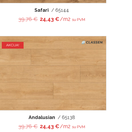
Safari
/ 65144
€.
Original price was: 39,76 €.
Current price is: 24,43 €.
39,76
€
24,43
€
/m2
su PVM
AKCIJA!
Andalusian
/ 65138
€.
Original price was: 39,76 €.
Current price is: 24,43 €.
39,76
€
24,43
€
/m2
su PVM