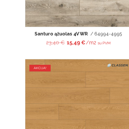
Santuro ąžuolas 4V WR
/ 64994-4995
Original price was: 23,40 
Current price is: 
23,40
€
15,49
€
/m2
su PVM
AKCIJA!