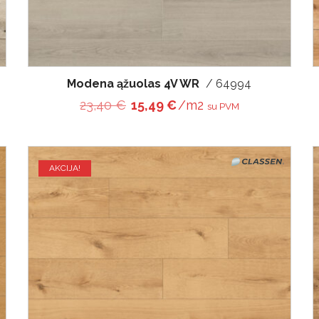
Modena ąžuolas 4V WR
/ 64994
€.
15,49 €.
Original price was: 23,40 €.
Current price is: 15,49 
23,40
€
15,49
€
/m2
su PVM
AKCIJA!