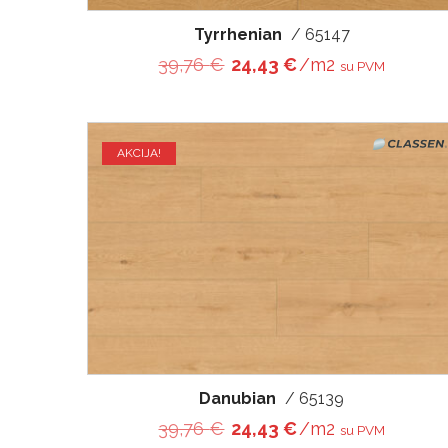
Tyrrhenian
/ 65147
Original price was: 39,76 
Current price is: 
39,76
€
24,43
€
/m2
su PVM
AKCIJA!
Danubian
/ 65139
Original price was: 39,76 
Current price is: 
39,76
€
24,43
€
/m2
su PVM