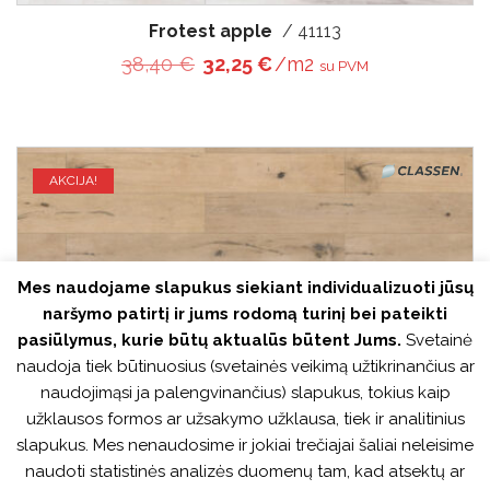
Frotest apple
/ 41113
Original price was: 38,40 €.
Current price is: 32,25 €
38,40
€
32,25
€
/m2
su PVM
AKCIJA!
Mes naudojame slapukus siekiant individualizuoti jūsų
naršymo patirtį ir jums rodomą turinį bei pateikti
pasiūlymus, kurie būtų aktualūs būtent Jums.
Svetainė
naudoja tiek būtinuosius (svetainės veikimą užtikrinančius ar
naudojimąsi ja palengvinančius) slapukus, tokius kaip
užklausos formos ar užsakymo užklausa, tiek ir analitinius
slapukus. Mes nenaudosime ir jokiai trečiajai šaliai neleisime
naudoti statistinės analizės duomenų tam, kad atsektų ar
Bleached Pear
/ 41115