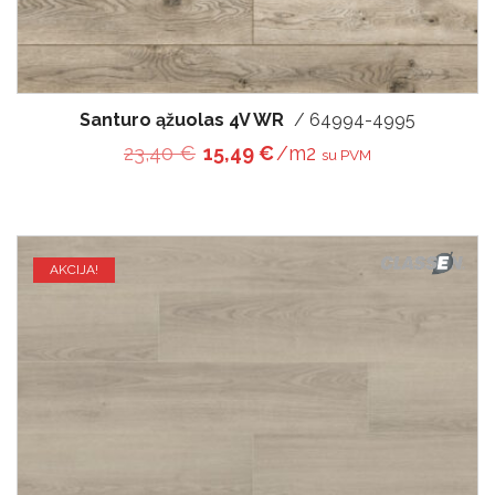
Santuro ąžuolas 4V WR
/ 64994-4995
Original price was: 23,40 €.
Current price is: 15,49 
23,40
€
15,49
€
/m2
su PVM
AKCIJA!