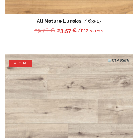
All Nature Lusaka
/ 63517
Original price was: 39,76 €.
Current price is: 23,57 €
39,76
€
23,57
€
/m2
su PVM
AKCIJA!