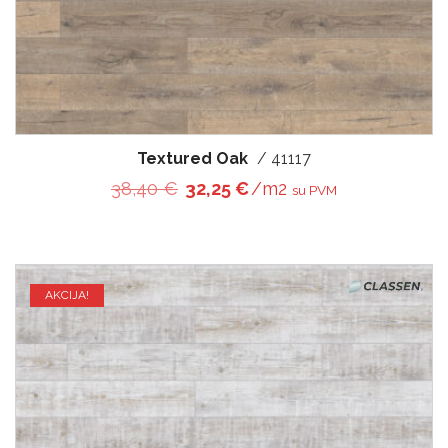
Textured Oak
/ 41117
Original price was: 38,40 €.
Current price is: 32,25 €
38,40
€
32,25
€
/m2
su PVM
AKCIJA!