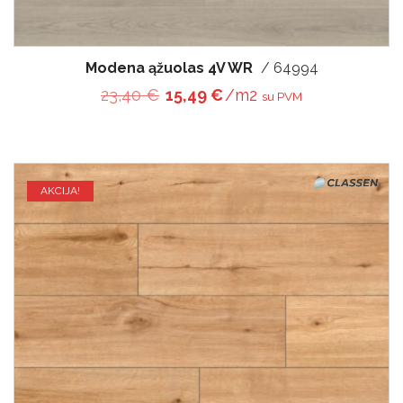
Modena ąžuolas 4V WR
/ 64994
Original price was: 23,40 €.
Current price is: 15,49 
23,40
€
15,49
€
/m2
su PVM
AKCIJA!