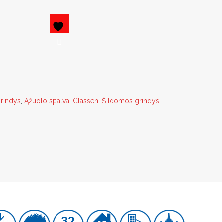
grindys
,
Ąžuolo spalva
,
Classen
,
Šildomos grindys