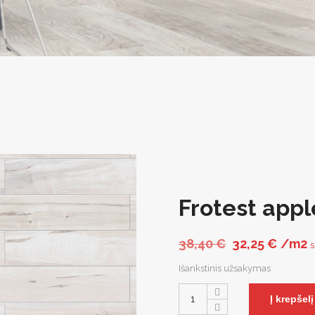
Frotest appl
Original pric
Curren
38,40
€
32,25
€
/m2
Išankstinis užsakymas
Į krepšelį