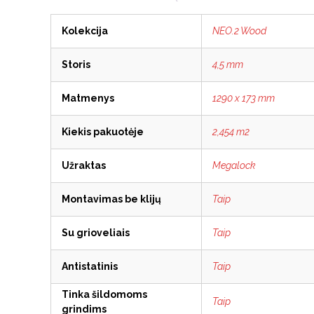
Kolekcija
NEO.2 Wood
Storis
4,5 mm
Matmenys
1290 x 173 mm
Kiekis pakuotėje
2,454 m2
Užraktas
Megalock
Montavimas be klijų
Taip
Su grioveliais
Taip
Antistatinis
Taip
Tinka šildomoms
Taip
grindims