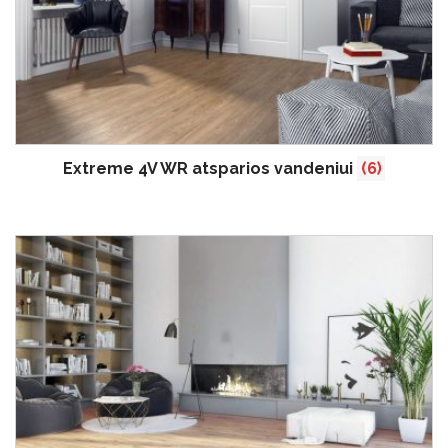
Extreme 4V WR atsparios vandeniui
(6)