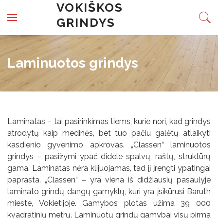
Skip to content
VOKIŠKOS
GRINDYS
Laminuotos grindys
Laminatas – tai pasirinkimas tiems, kurie nori, kad grindys
atrodytų kaip medinės, bet tuo pačiu galėtų atlaikyti
kasdienio gyvenimo apkrovas. „Classen“ laminuotos
grindys – pasižymi ypač didele spalvų, raštų, struktūrų
gama. Laminatas nėra klijuojamas, tad jį įrengti ypatingai
paprasta. „Classen“ – yra viena iš didžiausių pasaulyje
laminato grindų dangų gamyklų, kuri yra įsikūrusi Baruth
mieste, Vokietijoje. Gamybos plotas užima 39 000
kvadratinių metrų. Laminuotų grindų gamybai visų pirma