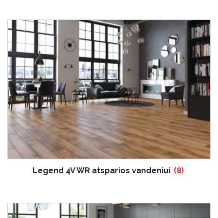
Legend 4V WR atsparios vandeniui
(8)