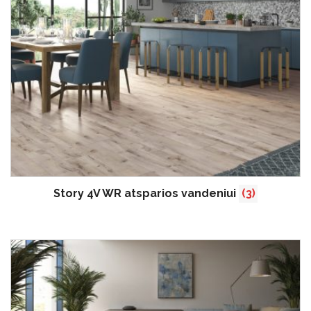
Story 4V WR atsparios vandeniui
(3)