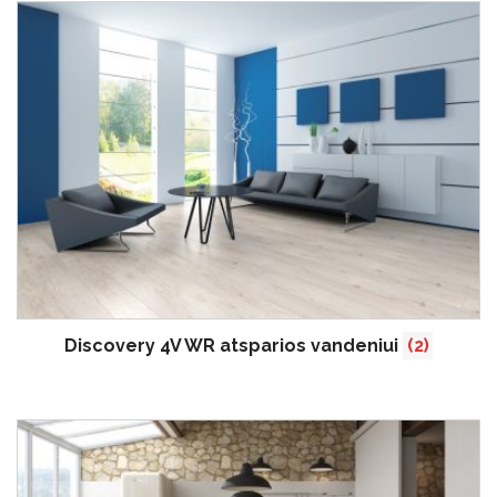
Discovery 4V WR atsparios vandeniui
(2)