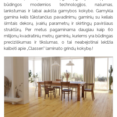
būdingos modernios technologijos, našumas,
lankstumas ir labai aukšta gamybos kokybė. Gamykla
gamina kelis tūkstančius pavadinimų gaminių su keliais
šimtais dekorų, įvairių parametrų ir skirtingų paviršiaus
struktūrų. Per metus pagaminama daugiau kaip 60
milijonų kvadratinių metrų gaminių, kuriems yra būdingas
preciziškumas ir tikslumas, o tai neabejotinai leidžia
kalbėti apie „Classen” laminato grindų kokybę.!