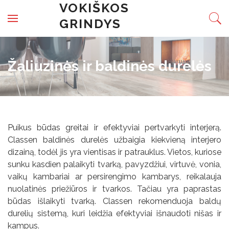
Skip to content
VOKIŠKOS
GRINDYS
Žaliuzinės ir baldinės durelės
Puikus būdas greitai ir efektyviai pertvarkyti interjerą.
Classen baldinės durelės užbaigia kiekvieną interjero
dizainą, todėl jis yra vientisas ir patrauklus. Vietos, kuriose
sunku kasdien palaikyti tvarką, pavyzdžiui, virtuvė, vonia,
vaikų kambariai ar persirengimo kambarys, reikalauja
nuolatinės priežiūros ir tvarkos. Tačiau yra paprastas
būdas išlaikyti tvarką. Classen rekomenduoja baldų
durelių sistemą, kuri leidžia efektyviai išnaudoti nišas ir
kampus.