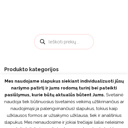
Products search
Produkto kategorijos
Mes naudojame slapukus siekiant individualizuoti jūsų
Laminuotos grindys
naršymo patirtį ir jums rodomą turinį bei pateikti
pasiūlymus, kurie būtų aktualūs būtent Jums.
Svetainė
Vinilinės grindų dangos
naudoja tiek būtinuosius (svetainės veikimą užtikrinančius ar
Grindjuostės iš poliuretano
naudojimąsi ja palengvinančius) slapukus, tokius kaip
užklausos formos ar užsakymo užklausa, tiek ir analitinius
Grindjuostės iš PVC
slapukus. Mes nenaudosime ir jokiai trečiajai šaliai neleisime