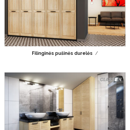
Filinginės pušinės durelės
/