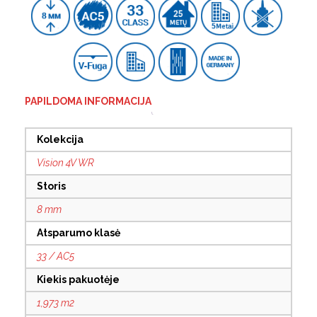
PAPILDOMA INFORMACIJA
Kolekcija
Vision 4V WR
Storis
8 mm
Atsparumo klasė
33 / AC5
Kiekis pakuotėje
1,973 m2