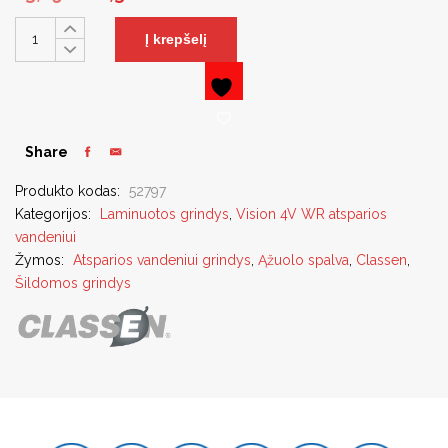
Į krepšelį
Share
Produkto kodas:
52797
Kategorijos:
Laminuotos grindys
,
Vision 4V WR atsparios
vandeniui
Žymos:
Atsparios vandeniui grindys
,
Ąžuolo spalva
,
Classen
,
Šildomos grindys