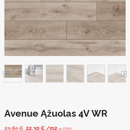
Avenue Ąžuolas 4V WR
Original price was: 23,65 €.
Current price is: 22,30 €.
23,65
€
22,30
€
/m2
su PVM