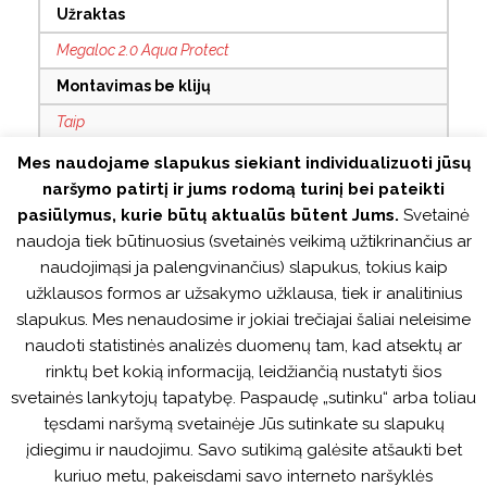
Užraktas
Megaloc 2.0 Aqua Protect
Montavimas be klijų
Taip
Su grioveliais
Mes naudojame slapukus siekiant individualizuoti jūsų
naršymo patirtį ir jums rodomą turinį bei pateikti
Taip
pasiūlymus, kurie būtų aktualūs būtent Jums.
Svetainė
Antistatinis
naudoja tiek būtinuosius (svetainės veikimą užtikrinančius ar
Taip
naudojimąsi ja palengvinančius) slapukus, tokius kaip
užklausos formos ar užsakymo užklausa, tiek ir analitinius
Tinka šildomoms grindims
slapukus. Mes nenaudosime ir jokiai trečiajai šaliai neleisime
Taip
naudoti statistinės analizės duomenų tam, kad atsektų ar
rinktų bet kokią informaciją, leidžiančią nustatyti šios
Atsparus vandeniui
svetainės lankytojų tapatybę. Paspaudę „sutinku“ arba toliau
Taip
tęsdami naršymą svetainėje Jūs sutinkate su slapukų
Garantija
įdiegimu ir naudojimu. Savo sutikimą galėsite atšaukti bet
kuriuo metu, pakeisdami savo interneto naršyklės
25m. gyvenamosioms / 5m. visuomeninėms patalpoms