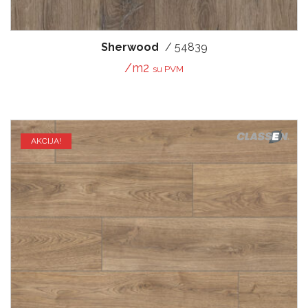
Sherwood
/ 54839
/m2
su PVM
AKCIJA!