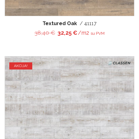
Textured Oak
/ 41117
Original price was: 38,40 €.
Current price is: 32,25 €
38,40
€
32,25
€
/m2
su PVM
AKCIJA!