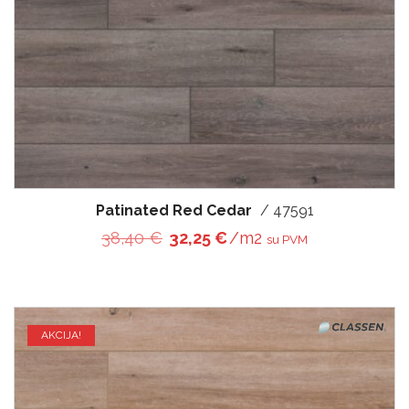
Patinated Red Cedar
/ 47591
Original price was: 38,40 €.
Current price is: 32,25 €
38,40
€
32,25
€
/m2
su PVM
AKCIJA!