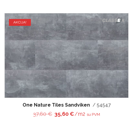
AKCIJA!
One Nature Tiles Sandviken
/ 54547
Original price was: 37,60 €.
Current price is: 35,60 
37,60
€
35,60
€
/m2
su PVM