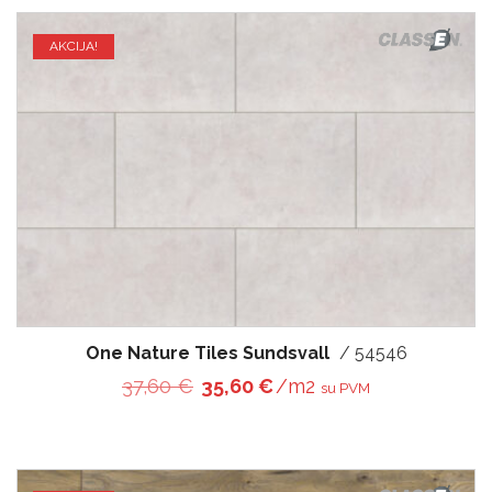
AKCIJA!
One Nature Tiles Sundsvall
/ 54546
Original price was: 37,60 €.
Current price is: 35,60 
37,60
€
35,60
€
/m2
su PVM