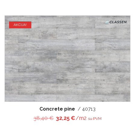
AKCIJA!
Concrete pine
/ 40713
Original price was: 38,40 €.
Current price is: 32,25 €
38,40
€
32,25
€
/m2
su PVM