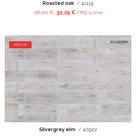
Roasted oak
/ 41119
Original price was: 38,40 €.
Current price is: 32,25 €
38,40
€
32,25
€
/m2
su PVM
AKCIJA!
Silvergrey elm
/ 40922