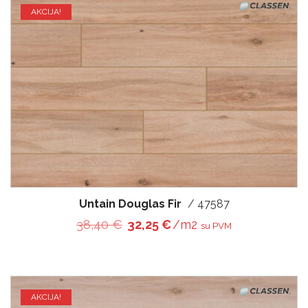
AKCIJA!
Untain Douglas Fir
/ 47587
Original price was: 38,40 €.
Current price is: 32,25 €
38,40
€
32,25
€
/m2
su PVM
AKCIJA!