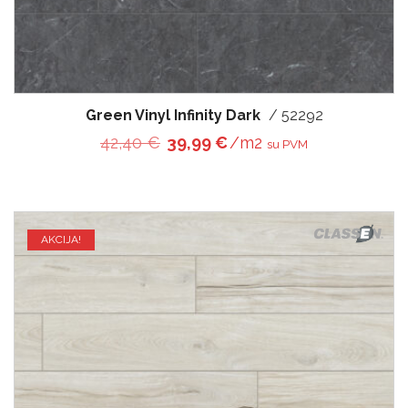
Green Vinyl Infinity Dark
/ 52292
Original price was: 42,40 €.
Current price is: 39,99 
42,40
€
39,99
€
/m2
su PVM
AKCIJA!