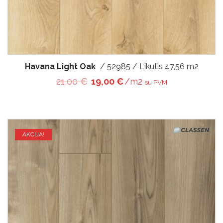
Havana Light Oak
/ 52985 / Likutis 47,56 m2
Original price was: 21,00 €.
Current price is: 19,00 
21,00
€
19,00
€
/m2
su PVM
AKCIJA!