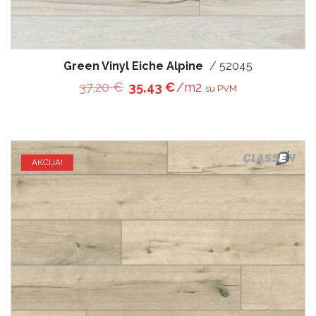
Green Vinyl Eiche Alpine
/ 52045
Original price was: 37,20 €.
Current price is: 35,43 
37,20
€
35,43
€
/m2
su PVM
AKCIJA!