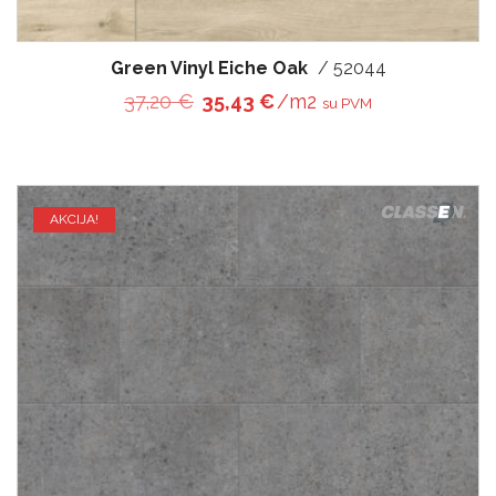
Green Vinyl Eiche Oak
/ 52044
Original price was: 37,20 €.
Current price is: 35,43 
37,20
€
35,43
€
/m2
su PVM
AKCIJA!