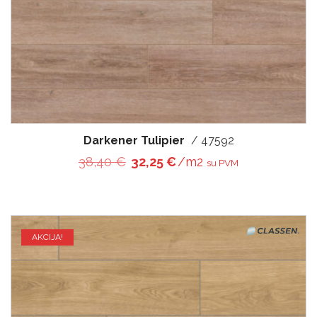
Darkener Tulipier
/ 47592
Original price was: 38,40 €.
Current price is: 32,25 €
38,40
€
32,25
€
/m2
su PVM
AKCIJA!