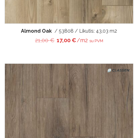
Almond Oak
/ 53808 / Likutis: 43,03 m2
Original price was: 21,00 €.
Current price is: 17,00 €
21,00
€
17,00
€
/m2
su PVM