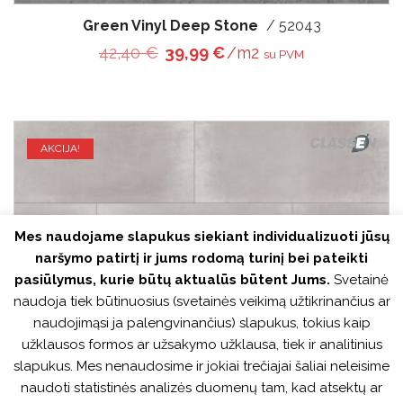
Green Vinyl Deep Stone
/ 52043
Original price was: 42,40 €.
Current price is: 39,99 
42,40
€
39,99
€
/m2
su PVM
AKCIJA!
Mes naudojame slapukus siekiant individualizuoti jūsų
naršymo patirtį ir jums rodomą turinį bei pateikti
pasiūlymus, kurie būtų aktualūs būtent Jums.
Svetainė
naudoja tiek būtinuosius (svetainės veikimą užtikrinančius ar
naudojimąsi ja palengvinančius) slapukus, tokius kaip
užklausos formos ar užsakymo užklausa, tiek ir analitinius
slapukus. Mes nenaudosime ir jokiai trečiajai šaliai neleisime
naudoti statistinės analizės duomenų tam, kad atsektų ar
Green Vinyl Light Stone
/ 52042