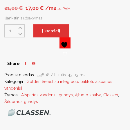
Original price was: 21,00 €.
Current price is: 17,00 €.
21,00
€
17,00
€
/m2
su PVM
Išankstinis užsakymas
Į krepšelį
Share
Produkto kodas:
53808 / Likutis: 43,03 m2
Kategorija:
Golden Select su integruotu paklotu atsparios
vandeniui
Žymos:
Atsparios vandeniui grindys
,
Ąžuolo spalva
,
Classen
,
Šildomos grindys