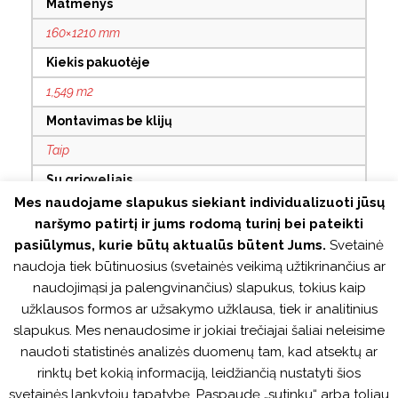
Matmenys
160×1210 mm
Kiekis pakuotėje
1,549 m2
Montavimas be klijų
Taip
Su grioveliais
Mes naudojame slapukus siekiant individualizuoti jūsų
Taip
naršymo patirtį ir jums rodomą turinį bei pateikti
Užraktas
pasiūlymus, kurie būtų aktualūs būtent Jums.
Svetainė
naudoja tiek būtinuosius (svetainės veikimą užtikrinančius ar
V tipo
naudojimąsi ja palengvinančius) slapukus, tokius kaip
Tinka šildomoms grindims
užklausos formos ar užsakymo užklausa, tiek ir analitinius
Taip
slapukus. Mes nenaudosime ir jokiai trečiajai šaliai neleisime
naudoti statistinės analizės duomenų tam, kad atsektų ar
Atsparus vandeniui
rinktų bet kokią informaciją, leidžiančią nustatyti šios
Taip
svetainės lankytojų tapatybę. Paspaudę „sutinku“ arba toliau