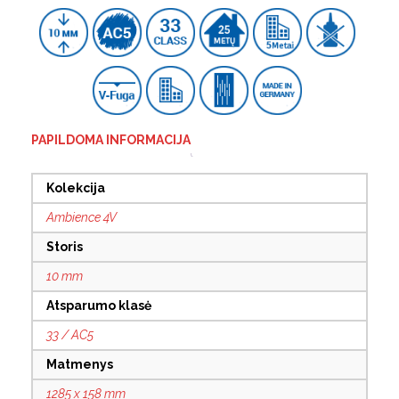
PAPILDOMA INFORMACIJA
Kolekcija
Ambience 4V
Storis
10 mm
Atsparumo klasė
33 / AC5
Matmenys
1285 x 158 mm