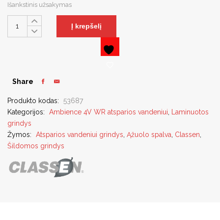
Išankstinis užsakymas
Į krepšelį
Share
Produkto kodas:
53687
Kategorijos:
Ambience 4V WR atsparios vandeniui
,
Laminuotos
grindys
Žymos:
Atsparios vandeniui grindys
,
Ąžuolo spalva
,
Classen
,
Šildomos grindys