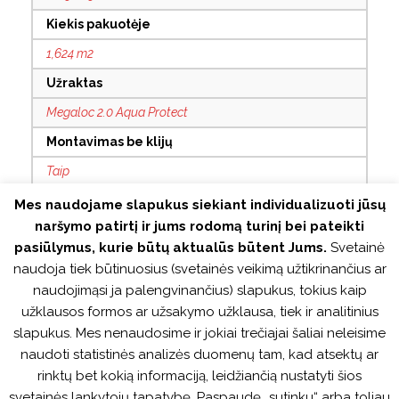
Kiekis pakuotėje
1,624 m2
Užraktas
Megaloc 2.0 Aqua Protect
Montavimas be klijų
Taip
Su grioveliais
Mes naudojame slapukus siekiant individualizuoti jūsų
naršymo patirtį ir jums rodomą turinį bei pateikti
4V
pasiūlymus, kurie būtų aktualūs būtent Jums.
Svetainė
Antistatinis
naudoja tiek būtinuosius (svetainės veikimą užtikrinančius ar
Taip
naudojimąsi ja palengvinančius) slapukus, tokius kaip
užklausos formos ar užsakymo užklausa, tiek ir analitinius
Atsparus vandeniui
slapukus. Mes nenaudosime ir jokiai trečiajai šaliai neleisime
Taip
naudoti statistinės analizės duomenų tam, kad atsektų ar
rinktų bet kokią informaciją, leidžiančią nustatyti šios
Tinka šildomoms grindims
svetainės lankytojų tapatybę. Paspaudę „sutinku“ arba toliau