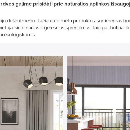
rdves galime prisidėti prie natūralios aplinkos išsaug
ojo dešimtmečio. Tačiau tuo metu produktų asortimentas buv
ntojai siūlo naujus ir geresnius sprendimus, taip pat būtinai 
rai ekologiškomis.