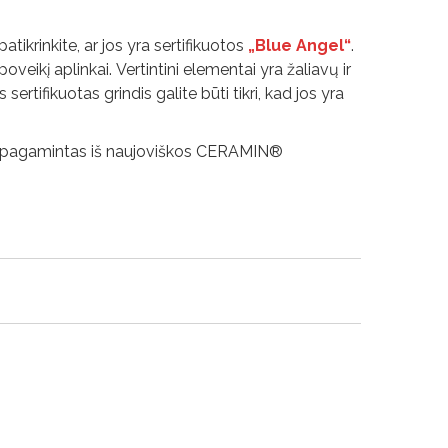
tikrinkite, ar jos yra sertifikuotos
„Blue Angel“
.
ikį aplinkai. Vertintini elementai yra žaliavų ir
tifikuotas grindis galite būti tikri, kad jos yra
is, pagamintas iš naujoviškos CERAMIN®