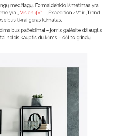
smingų medžiagų. Formaldehido išmetimas yra
lyme yra „
Vision 4V“
, „Expedition 4V“ ir „Trend
se bus tikrai geras klimatas.
indims bus pažeidimai – jomis galėsite džiaugtis
 tai neleis kauptis dulkėms – dėl to grindų