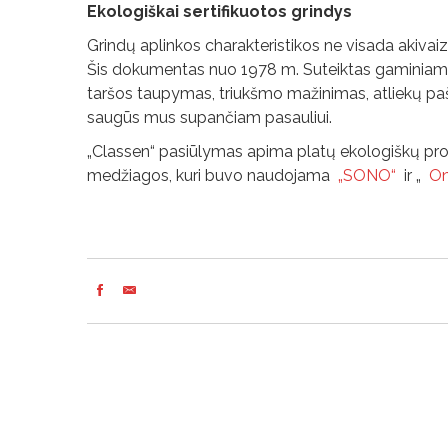
Ekologiškai sertifikuotos grindys
Grindų aplinkos charakteristikos ne visada akivaizd
Šis dokumentas nuo 1978 m. Suteiktas gaminiams, ku
taršos taupymas, triukšmo mažinimas, atliekų pašali
saugūs mus supančiam pasauliui.
„Classen“ pasiūlymas apima platų ekologiškų pro
medžiagos, kuri buvo naudojama
„SONO“
ir „
On