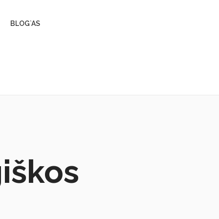
BLOG`AS
giškos