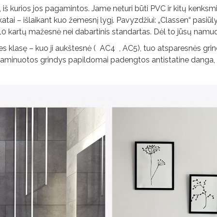
š kurios jos pagamintos. Jame neturi būti PVC ir kitų kenk
ikatai – išlaikant kuo žemesnį lygį. Pavyzdžiui: „Classen“ pasiū
 10 kartų mažesnė nei dabartinis standartas. Dėl to jūsų namuo
nties klasę – kuo ji aukštesnė ( AC4 , AC5), tuo atsparesnės gr
 Jei laminuotos grindys papildomai padengtos antistatine danga,