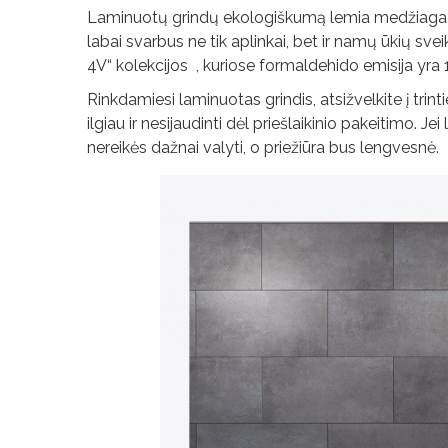
Laminuotų grindų ekologiškumą lemia medžiaga, i
labai svarbus ne tik aplinkai, bet ir namų ūkių sve
4V“ kolekcijos , kuriose formaldehido emisija yra
Rinkdamiesi laminuotas grindis, atsižvelkite į tri
ilgiau ir nesijaudinti dėl priešlaikinio pakeitimo.
nereikės dažnai valyti, o priežiūra bus lengvesnė.