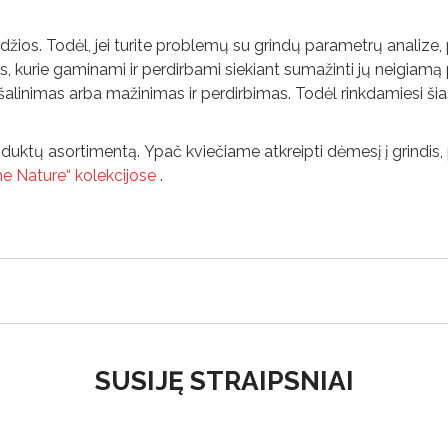
žios. Todėl, jei turite problemų su grindų parametrų analize, pa
rie gaminami ir perdirbami siekiant sumažinti jų neigiamą pove
nimas arba mažinimas ir perdirbimas. Todėl rinkdamiesi šias ser
duktų asortimentą. Ypač kviečiame atkreipti dėmesį į grind
e Nature“
kolekcijose
.
SUSIJĘ STRAIPSNIAI