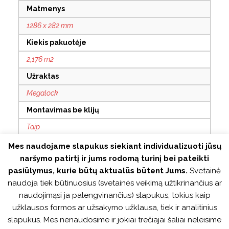
Matmenys
1286 x 282 mm
Kiekis pakuotėje
2,176 m2
Užraktas
Megalock
Montavimas be klijų
Taip
Su grioveliais
Mes naudojame slapukus siekiant individualizuoti jūsų
naršymo patirtį ir jums rodomą turinį bei pateikti
4V
pasiūlymus, kurie būtų aktualūs būtent Jums.
Svetainė
Antistatinis
naudoja tiek būtinuosius (svetainės veikimą užtikrinančius ar
Taip
naudojimąsi ja palengvinančius) slapukus, tokius kaip
užklausos formos ar užsakymo užklausa, tiek ir analitinius
Tinka šildomoms grindims
slapukus. Mes nenaudosime ir jokiai trečiajai šaliai neleisime
Taip