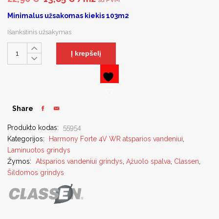
Minimalus užsakomas kiekis 103m2
Išankstinis užsakymas
Į krepšelį
Share
Produkto kodas:
55954
Kategorijos:
Harmony Forte 4V WR atsparios vandeniui
,
Laminuotos grindys
Žymos:
Atsparios vandeniui grindys
,
Ąžuolo spalva
,
Classen
,
Šildomos grindys