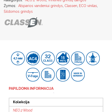
Kategorijos:
NEO.2 Wood
,
Vinilinės grindų dangos
Žymos:
Atsparios vandeniui grindys
,
Classen
,
ECO vinilas
,
Šildomos grindys
PAPILDOMA INFORMACIJA
Kolekcija
NEO.2 Wood