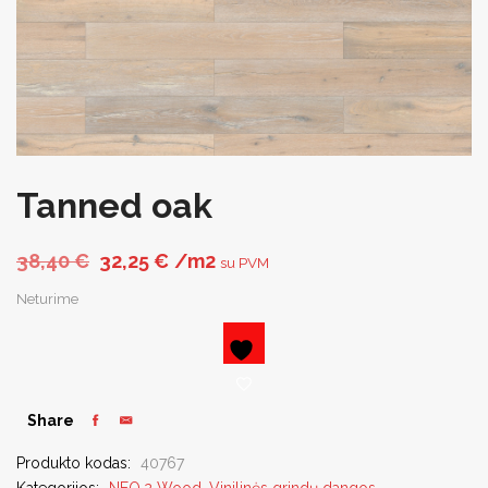
Tanned oak
Original price was: 38,40 €.
Current price is: 32,25 €.
38,40
€
32,25
€
/m2
su PVM
Neturime
Share
Produkto kodas:
40767