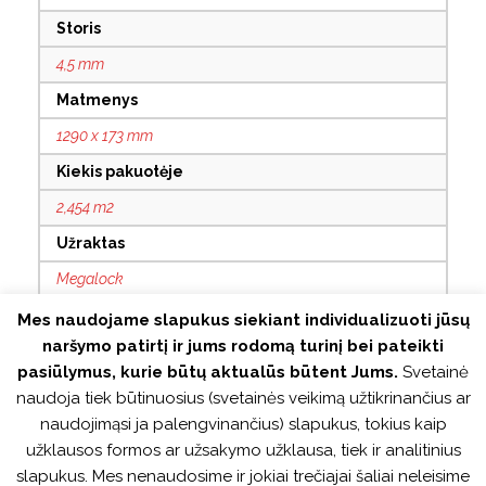
Storis
4,5 mm
Matmenys
1290 x 173 mm
Kiekis pakuotėje
2,454 m2
Užraktas
Megalock
Montavimas be klijų
Mes naudojame slapukus siekiant individualizuoti jūsų
naršymo patirtį ir jums rodomą turinį bei pateikti
Taip
pasiūlymus, kurie būtų aktualūs būtent Jums.
Svetainė
Su grioveliais
naudoja tiek būtinuosius (svetainės veikimą užtikrinančius ar
Taip
naudojimąsi ja palengvinančius) slapukus, tokius kaip
užklausos formos ar užsakymo užklausa, tiek ir analitinius
Antistatinis
slapukus. Mes nenaudosime ir jokiai trečiajai šaliai neleisime