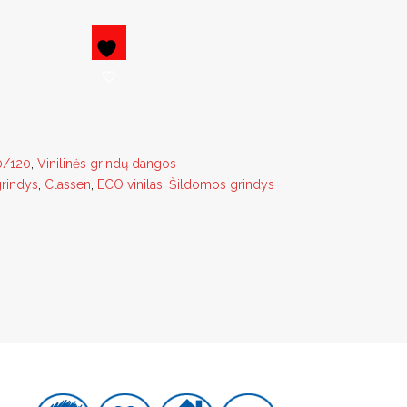
0/120
,
Vinilinės grindų dangos
grindys
,
Classen
,
ECO vinilas
,
Šildomos grindys