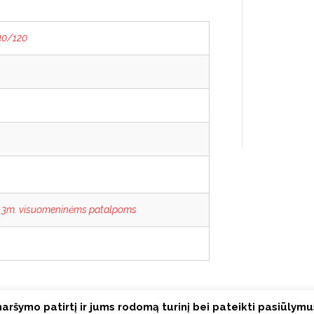
40/120
 3m. visuomeninėms patalpoms
aršymo patirtį ir jums rodomą turinį bei pateikti pasiūlym