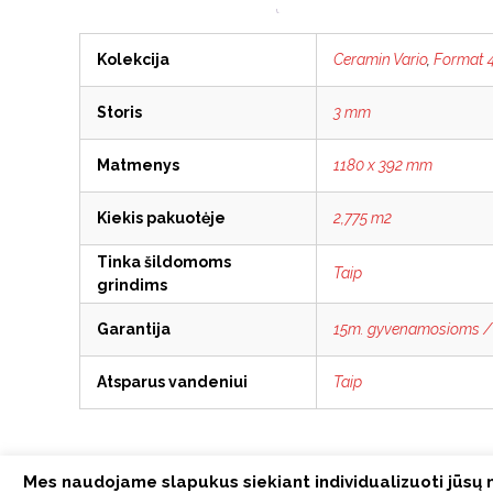
Kolekcija
Ceramin Vario
,
Format 
Storis
3 mm
Matmenys
1180 x 392 mm
Kiekis pakuotėje
2,775 m2
Tinka šildomoms
Taip
grindims
Garantija
15m. gyvenamosioms /
Atsparus vandeniui
Taip
Mes naudojame slapukus siekiant individualizuoti jūsų n