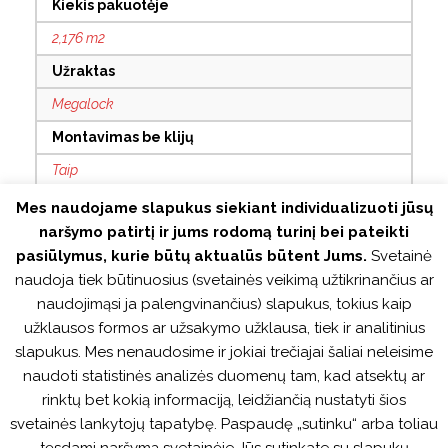
Kiekis pakuotėje
2,176 m2
Užraktas
Megalock
Montavimas be klijų
Taip
Su grioveliais
Mes naudojame slapukus siekiant individualizuoti jūsų
naršymo patirtį ir jums rodomą turinį bei pateikti
4V
pasiūlymus, kurie būtų aktualūs būtent Jums.
Svetainė
Antistatinis
naudoja tiek būtinuosius (svetainės veikimą užtikrinančius ar
Taip
naudojimąsi ja palengvinančius) slapukus, tokius kaip
užklausos formos ar užsakymo užklausa, tiek ir analitinius
Tinka šildomoms grindims
slapukus. Mes nenaudosime ir jokiai trečiajai šaliai neleisime
Taip
naudoti statistinės analizės duomenų tam, kad atsektų ar
rinktų bet kokią informaciją, leidžiančią nustatyti šios
Atsparus vandeniui
svetainės lankytojų tapatybę. Paspaudę „sutinku“ arba toliau
Ne