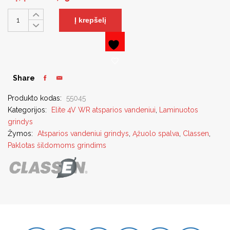
Į krepšelį
Share
Produkto kodas:
55045
Kategorijos:
Elite 4V WR atsparios vandeniui
,
Laminuotos
grindys
Žymos:
Atsparios vandeniui grindys
,
Ąžuolo spalva
,
Classen
,
Paklotas šildomoms grindims