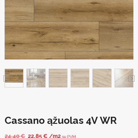
Cassano ąžuolas 4V WR
Original price was: 24,40 €.
Current price is: 22,85 €.
24,40
€
22,85
€
/m2
su PVM