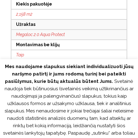
Kiekis pakuotėje
2,158 m2
Užraktas
Megaloc 2.0 Aqua Protect
Montavimas be klijų
Taip
Su grioveliais
Mes naudojame slapukus siekiant individualizuoti jūsų
naršymo patirtį ir jums rodomą turinį bei pateikti
4V
pasiūlymus, kurie būtų aktualūs būtent Jums.
Svetainė
Antistatinis
naudoja tiek būtinuosius (svetainės veikimą užtikrinančius ar
Taip
naudojimąsi ja palengvinančius) slapukus, tokius kaip
užklausos formos ar užsakymo užklausa, tiek ir analitinius
Tinka šildomoms grindims
slapukus. Mes nenaudosime ir jokiai trečiajai šaliai neleisime
Taip
naudoti statistinės analizės duomenų tam, kad atsektų ar
rinktų bet kokią informaciją, leidžiančią nustatyti šios
Atsparus vandeniui
svetainės lankytojų tapatybę. Paspaudę „sutinku“ arba toliau
Taip