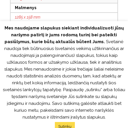
Matmenys
1285 x 158 mm
Montavimas be klijų
Mes naudojame slapukus siekiant individualizuoti jūsų
naršymo patirtį ir jums rodomą turinį bei pateikti
Taip
pasiūlymus, kurie būtų aktualūs būtent Jums.
Svetainė
Su grioveliais
naudoja tiek būtinuosius (svetainės veikimą užtikrinančius ar
4V
naudojimąsi ja palengvinančius) slapukus, tokius kaip
užklausos formos ar užsakymo užklausa, tiek ir analitinius
Antistatinis
slapukus. Mes nenaudosime ir jokiai trečiajai šaliai neleisime
Taip
naudoti statistinės analizės duomenų tam, kad atsektų ar
rinktų bet kokią informaciją, leidžiančią nustatyti šios
Tinka šildomoms grindims
svetainės lankytojų tapatybę. Paspaudę „sutinku“ arba toliau
Taip
tęsdami naršymą svetainėje Jūs sutinkate su slapukų
Garantija
įdiegimu ir naudojimu. Savo sutikimą galėsite atšaukti bet
kuriuo metu, pakeisdami savo interneto naršyklės
25m. gyvenamosioms / 5m. visuomeninėms patalpoms
nustatymus ir ištrindami įrašytus slapukus.
Sutinku