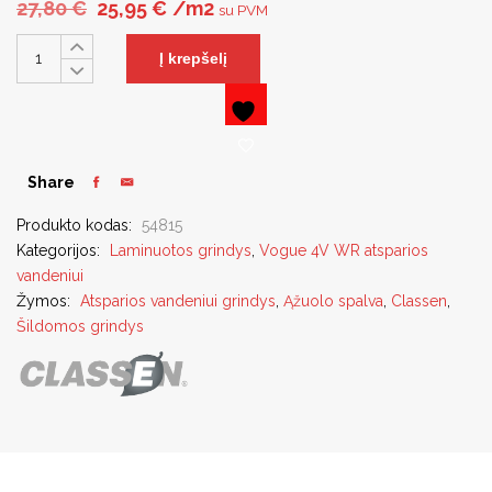
Original price was: 27,80 €.
Current price is: 25,95 €.
27,80
€
25,95
€
/m2
su PVM
Į krepšelį
Share
Produkto kodas:
54815
Kategorijos:
Laminuotos grindys
,
Vogue 4V WR atsparios
vandeniui
Žymos:
Atsparios vandeniui grindys
,
Ąžuolo spalva
,
Classen
,
Šildomos grindys