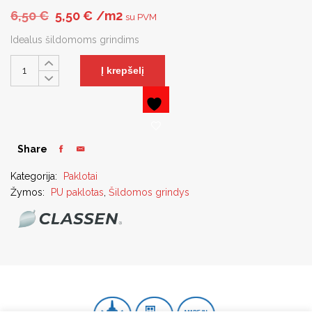
Original price was: 6,50 €.
Current price is: 5,50 €.
6,50
€
5,50
€
/m2
su PVM
Idealus šildomoms grindims
Į krepšelį
Share
Kategorija:
Paklotai
Žymos:
PU paklotas
,
Šildomos grindys