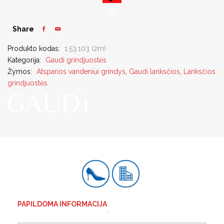
Share
Produkto kodas:
1.53.103 (2m)
Kategorija:
Gaudi grindjuostės
Žymos:
Atsparios vandeniui grindys
,
Gaudi lanksčios
,
Lanksčios
grindjuostės
PAPILDOMA INFORMACIJA