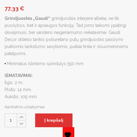
77,33
€
Grindjuostės „Gaudi“
grindjuostės interjere atlieka, ne tik
puošybos, bet ir apsaugos funkciją. Tad joms taikomi ypatingi
dėvėjimuisi, bei vandens neįgeriamumo reikalavimai. Gaudi
Decor didelio tankio poliuretano putų grindjuostės pasižymi
puikiomis lankstumo savybėmis, puikiai tinka ir visuomeninėms
patalpoms.
Minimalus išlinkimo spindulys 550 mm
IŠMATAVIMAI:
Ilgis: 2 m.
Plotis: 14 mm.
Aukštis: 109 mm.
Išankstinis užsakymas
Į krepšelį