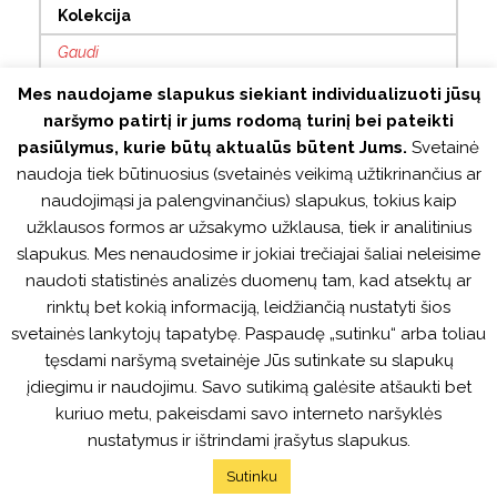
Kolekcija
Gaudi
Medžiaga
Mes naudojame slapukus siekiant individualizuoti jūsų
naršymo patirtį ir jums rodomą turinį bei pateikti
Poliuretano putos
pasiūlymus, kurie būtų aktualūs būtent Jums.
Svetainė
Ilgis
naudoja tiek būtinuosius (svetainės veikimą užtikrinančius ar
2,00 m
naudojimąsi ja palengvinančius) slapukus, tokius kaip
užklausos formos ar užsakymo užklausa, tiek ir analitinius
Aukštis
slapukus. Mes nenaudosime ir jokiai trečiajai šaliai neleisime
109 mm
naudoti statistinės analizės duomenų tam, kad atsektų ar
rinktų bet kokią informaciją, leidžiančią nustatyti šios
Storis
svetainės lankytojų tapatybę. Paspaudę „sutinku“ arba toliau
14 mm
tęsdami naršymą svetainėje Jūs sutinkate su slapukų
Tinka šildomoms grindims
įdiegimu ir naudojimu. Savo sutikimą galėsite atšaukti bet
kuriuo metu, pakeisdami savo interneto naršyklės
Taip
nustatymus ir ištrindami įrašytus slapukus.
Sutinku
© 2021 Vokiškos grindys. Visos teisės saugomos.