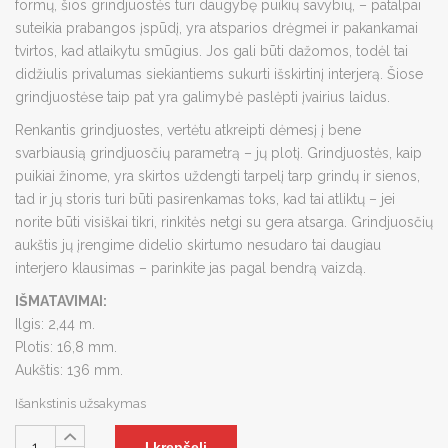
formų, šios grindjuostės turi daugybę puikių savybių, – patalpai
suteikia prabangos įspūdį, yra atsparios drėgmei ir pakankamai
tvirtos, kad atlaikytu smūgius. Jos gali būti dažomos, todėl tai
didžiulis privalumas siekiantiems sukurti išskirtinį interjerą. Šiose
grindjuostėse taip pat yra galimybė paslėpti įvairius laidus.
Renkantis grindjuostes, vertėtu atkreipti dėmesį į bene
svarbiausią grindjuosčių parametrą – jų plotį. Grindjuostės, kaip
puikiai žinome, yra skirtos uždengti tarpelį tarp grindų ir sienos,
tad ir jų storis turi būti pasirenkamas toks, kad tai atliktų – jei
norite būti visiškai tikri, rinkitės netgi su gera atsarga. Grindjuosčių
aukštis jų įrengime didelio skirtumo nesudaro tai daugiau
interjero klausimas – parinkite jas pagal bendrą vaizdą.
IŠMATAVIMAI:
Ilgis: 2,44 m.
Plotis: 16,8 mm.
Aukštis: 136 mm.
Išankstinis užsakymas
Į krepšelį