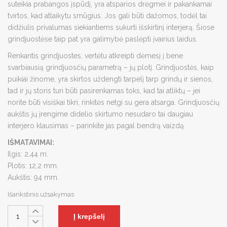
suteikia prabangos įspūdį, yra atsparios drėgmei ir pakankamai
tvirtos, kad atlaikytu smūgius. Jos gali būti dažomos, todėl tai
didžiulis privalumas siekiantiems sukurti išskirtinį interjerą. Šiose
grindjuostėse taip pat yra galimybė paslėpti įvairius laidus.
Renkantis grindjuostes, vertėtu atkreipti dėmesį į bene
svarbiausią grindjuosčių parametrą – jų plotį. Grindjuostės, kaip
puikiai žinome, yra skirtos uždengti tarpelį tarp grindų ir sienos,
tad ir jų storis turi būti pasirenkamas toks, kad tai atliktų – jei
norite būti visiškai tikri, rinkitės netgi su gera atsarga. Grindjuosčių
aukštis jų įrengime didelio skirtumo nesudaro tai daugiau
interjero klausimas – parinkite jas pagal bendrą vaizdą.
IŠMATAVIMAI:
Ilgis: 2,44 m.
Plotis: 12,2 mm.
Aukštis: 94 mm.
Išankstinis užsakymas
Į krepšelį