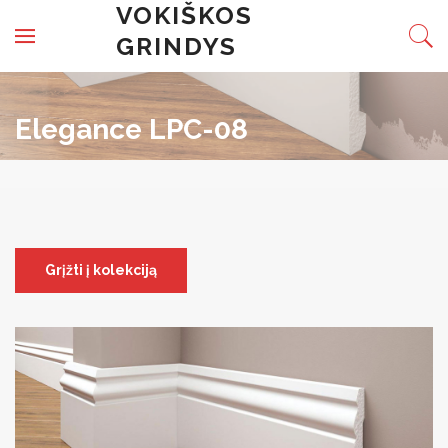
Skip to content
VOKIŠKOS
GRINDYS
Elegance LPC-08
Grįžti į kolekciją