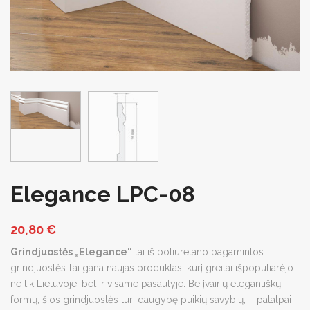
Elegance LPC-08
20,80
€
Grindjuostės „Elegance“
tai iš poliuretano pagamintos
grindjuostės.Tai gana naujas produktas, kurį greitai išpopuliarėjo
ne tik Lietuvoje, bet ir visame pasaulyje. Be įvairių elegantiškų
formų, šios grindjuostės turi daugybę puikių savybių, – patalpai