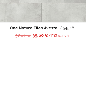
One Nature Tiles Avesta
/ 54548
€.
Original price was: 37,60 €.
Current price is: 35,60 €.
37,60
€
35,60
€
/m2
su PVM