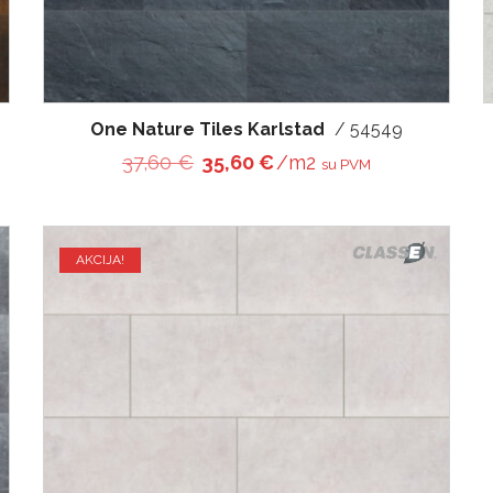
One Nature Tiles Karlstad
/ 54549
€.
35,60 €.
Original price was: 37,60 €.
Current price is: 35,60 
37,60
€
35,60
€
/m2
su PVM
AKCIJA!