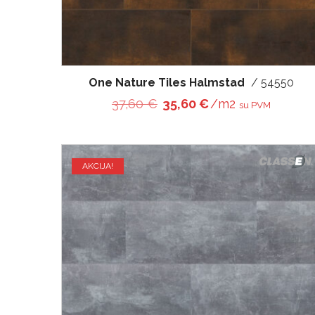
One Nature Tiles Halmstad
/ 54550
Original price was: 37,60 
Current price is: 
37,60
€
35,60
€
/m2
su PVM
AKCIJA!